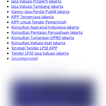
Jasa Valuasi Properti Jakarta
Jasa Valuasi Tambang Jakarta
Kantor Jasa Penilai Publik Jakarta
KJPP Terpercaya Jakarta
KJPP untuk Tender Pemerintah
Konsultan Appraisal Indonesia Jakarta
Konsultan Penilaian Perusahaan Jakarta
Konsultan Tunjangan DPRD Jakarta
Konsultan Valuasi Aset Jakarta
Strategi Tender LPSE KJPP
Tender LPSE Jasa Valuasi Jakarta
Uncategorized