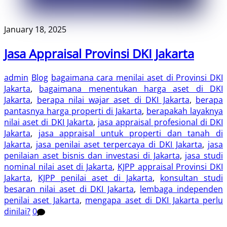
January 18, 2025
Jasa Appraisal Provinsi DKI Jakarta
admin
Blog
bagaimana cara menilai aset di Provinsi DKI
Jakarta
,
bagaimana menentukan harga aset di DKI
Jakarta
,
berapa nilai wajar aset di DKI Jakarta
,
berapa
pantasnya harga properti di Jakarta
,
berapakah layaknya
nilai aset di DKI Jakarta
,
jasa appraisal profesional di DKI
Jakarta
,
jasa appraisal untuk properti dan tanah di
Jakarta
,
jasa penilai aset terpercaya di DKI Jakarta
,
jasa
penilaian aset bisnis dan investasi di Jakarta
,
jasa studi
nominal nilai aset di Jakarta
,
KJPP appraisal Provinsi DKI
Jakarta
,
KJPP penilai aset di Jakarta
,
konsultan studi
besaran nilai aset di DKI Jakarta
,
lembaga independen
penilai aset Jakarta
,
mengapa aset di DKI Jakarta perlu
dinilai?
0