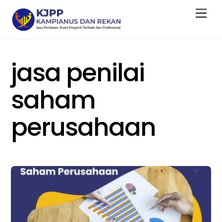
Skip
Men
to
content
jasa penilai
saham
perusahaan