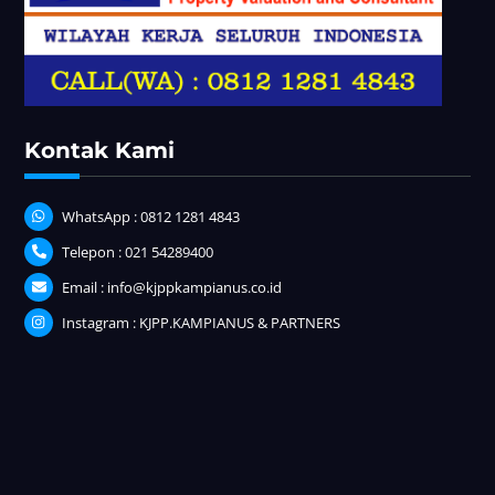
Kontak Kami
WhatsApp : 0812 1281 4843
Telepon : 021 54289400
Email : info@kjppkampianus.co.id
Instagram : KJPP.KAMPIANUS & PARTNERS