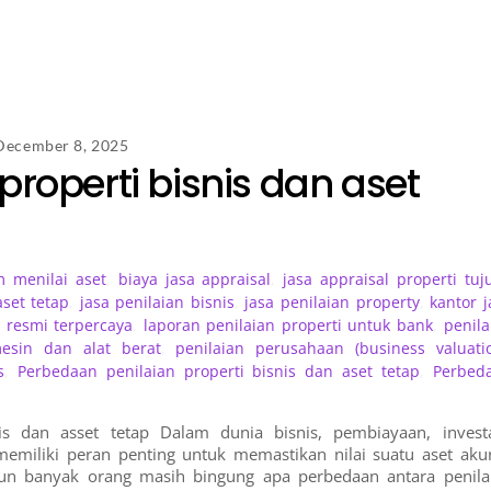
December 8, 2025
roperti bisnis dan aset
m menilai aset
,
biaya jasa appraisal
,
jasa appraisal properti tuj
aset tetap
,
jasa penilaian bisnis
,
jasa penilaian property
,
kantor j
 resmi terpercaya
,
laporan penilaian properti untuk bank
,
penila
mesin dan alat berat
,
penilaian perusahaan (business valuati
s
,
Perbedaan penilaian properti bisnis dan aset tetap
,
Perbed
is dan asset tetap Dalam dunia bisnis, pembiayaan, investa
) memiliki peran penting untuk memastikan nilai suatu aset akur
mun banyak orang masih bingung apa perbedaan antara penila