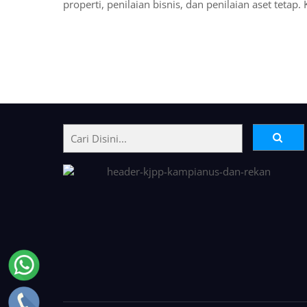
properti, penilaian bisnis, dan penilaian aset tetap
Back
To
Top