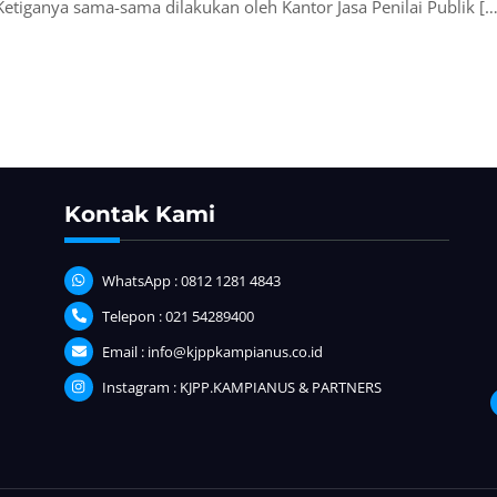
. Ketiganya sama-sama dilakukan oleh Kantor Jasa Penilai Publik […
Kontak Kami
WhatsApp : 0812 1281 4843
Telepon : 021 54289400
Email : info@kjppkampianus.co.id
Instagram : KJPP.KAMPIANUS & PARTNERS