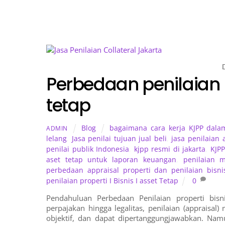
Perbedaan penilaian p
tetap
Blog
bagaimana cara kerja KJPP dala
ADMIN
lelang
,
Jasa penilai tujuan jual beli
,
jasa penilaian 
penilai publik Indonesia
,
kjpp resmi di jakarta
,
KJPP
aset tetap untuk laporan keuangan
,
penilaian 
perbedaan appraisal properti dan penilaian bisni
penilaian properti I Bisnis I asset Tetap
0
Pendahuluan Perbedaan Penilaian properti bisn
perpajakan hingga legalitas, penilaian (appraisal
objektif, dan dapat dipertanggungjawabkan. Na