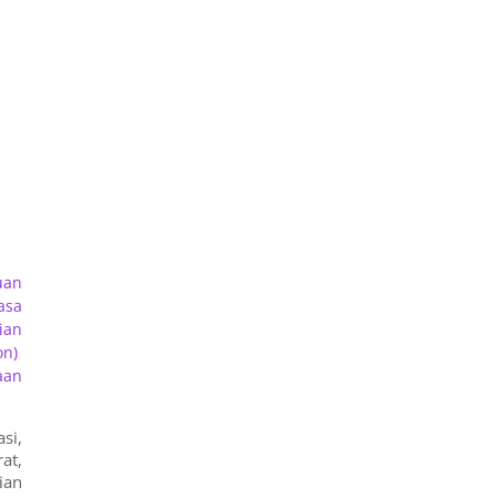
uan
asa
ian
on)
,
aan
si,
at,
ian