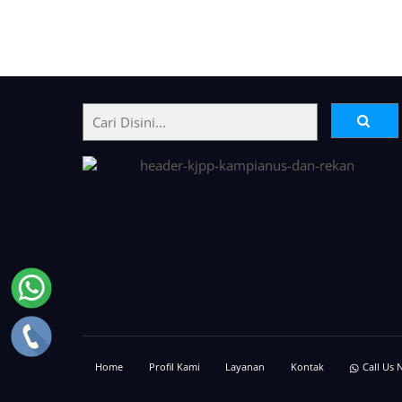
Back
To
Top
Home
Profil Kami
Layanan
Kontak
Call Us