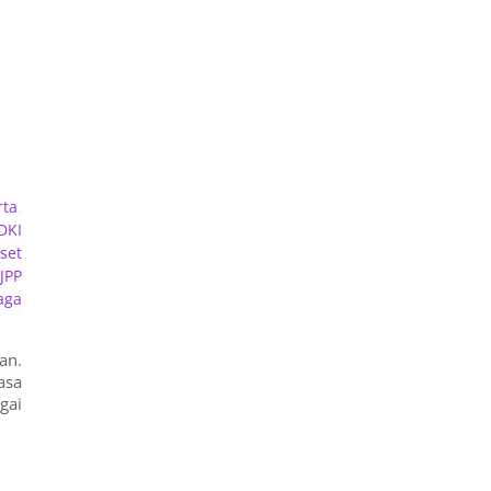
rta
,
DKI
set
JPP
aga
an.
asa
gai