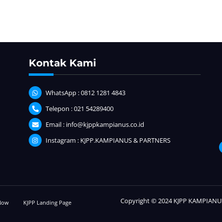
Kontak Kami
WhatsApp : 0812 1281 4843
Telepon : 021 54289400
Email : info@kjppkampianus.co.id
Instagram : KJPP.KAMPIANUS & PARTNERS
Copyright © 2024 KJPP KAMPIANUS
 Now
KJPP Landing Page