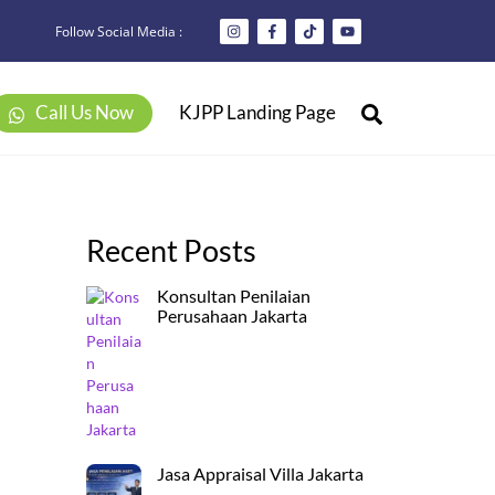
Follow Social Media :
Search
Call Us Now
KJPP Landing Page
Recent Posts
Konsultan Penilaian
Perusahaan Jakarta
Jasa Appraisal Villa Jakarta