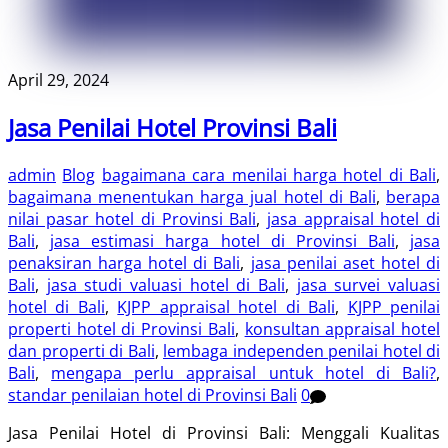
April 29, 2024
Jasa Penilai Hotel Provinsi Bali
admin
Blog
bagaimana cara menilai harga hotel di Bali
,
bagaimana menentukan harga jual hotel di Bali
,
berapa
nilai pasar hotel di Provinsi Bali
,
jasa appraisal hotel di
Bali
,
jasa estimasi harga hotel di Provinsi Bali
,
jasa
penaksiran harga hotel di Bali
,
jasa penilai aset hotel di
Bali
,
jasa studi valuasi hotel di Bali
,
jasa survei valuasi
hotel di Bali
,
KJPP appraisal hotel di Bali
,
KJPP penilai
properti hotel di Provinsi Bali
,
konsultan appraisal hotel
dan properti di Bali
,
lembaga independen penilai hotel di
Bali
,
mengapa perlu appraisal untuk hotel di Bali?
,
standar penilaian hotel di Provinsi Bali
0
Jasa Penilai Hotel di Provinsi Bali: Menggali Kualitas