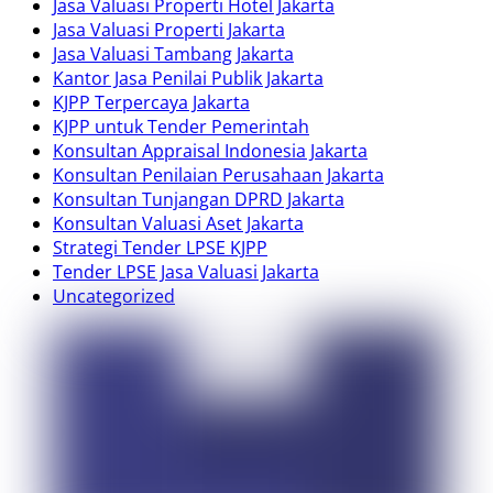
Jasa Valuasi Properti Hotel Jakarta
Jasa Valuasi Properti Jakarta
Jasa Valuasi Tambang Jakarta
Kantor Jasa Penilai Publik Jakarta
KJPP Terpercaya Jakarta
KJPP untuk Tender Pemerintah
Konsultan Appraisal Indonesia Jakarta
Konsultan Penilaian Perusahaan Jakarta
Konsultan Tunjangan DPRD Jakarta
Konsultan Valuasi Aset Jakarta
Strategi Tender LPSE KJPP
Tender LPSE Jasa Valuasi Jakarta
Uncategorized