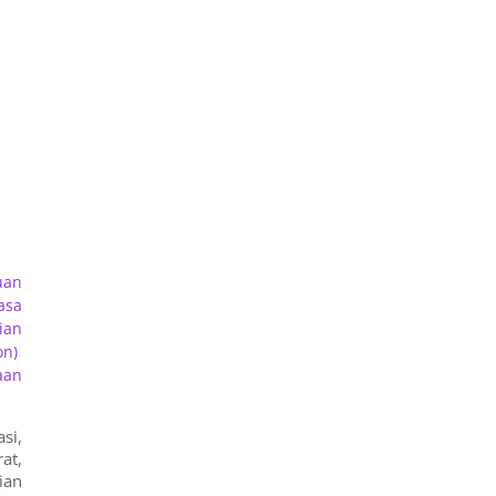
uan
asa
ian
on)
,
aan
si,
at,
ian