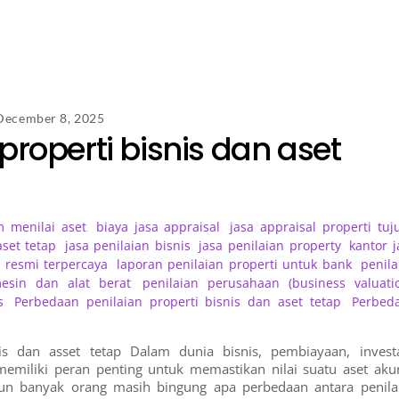
December 8, 2025
roperti bisnis dan aset
m menilai aset
,
biaya jasa appraisal
,
jasa appraisal properti tuj
aset tetap
,
jasa penilaian bisnis
,
jasa penilaian property
,
kantor j
 resmi terpercaya
,
laporan penilaian properti untuk bank
,
penila
mesin dan alat berat
,
penilaian perusahaan (business valuati
s
,
Perbedaan penilaian properti bisnis dan aset tetap
,
Perbed
is dan asset tetap Dalam dunia bisnis, pembiayaan, investa
) memiliki peran penting untuk memastikan nilai suatu aset akur
mun banyak orang masih bingung apa perbedaan antara penila