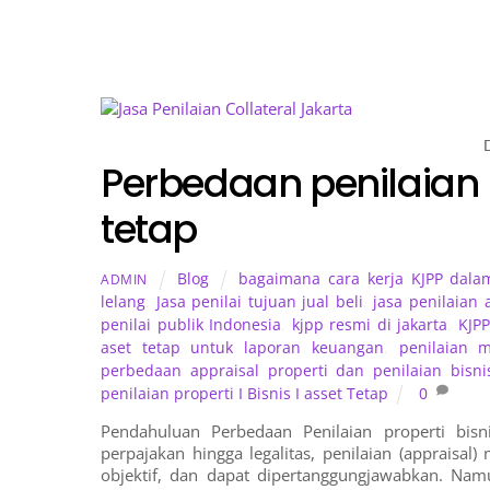
Perbedaan penilaian p
tetap
Blog
bagaimana cara kerja KJPP dala
ADMIN
lelang
,
Jasa penilai tujuan jual beli
,
jasa penilaian 
penilai publik Indonesia
,
kjpp resmi di jakarta
,
KJPP
aset tetap untuk laporan keuangan
,
penilaian 
perbedaan appraisal properti dan penilaian bisni
penilaian properti I Bisnis I asset Tetap
0
Pendahuluan Perbedaan Penilaian properti bisn
perpajakan hingga legalitas, penilaian (appraisal
objektif, dan dapat dipertanggungjawabkan. Na