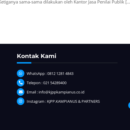
. Ketiganya sama-sama dilakukan oleh Kantor Jasa Penilai Publik […
Kontak Kami
WhatsApp : 0812 1281 4843
Telepon : 021 54289400
Email : info@kjppkampianus.co.id
Instagram : KJPP.KAMPIANUS & PARTNERS