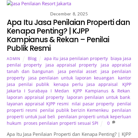
December 8, 2025
Apa Itu Jasa Penilaian Properti dan
Kenapa Penting? | KJPP
Kampianus & Rekan – Penilai
Publik Resmi
Blog
apa itu jasa penilaian property
,
biaya jasa
ADMIN
penilai property
,
jasa appraisal property
,
jasa appraisal
tanah dan bangunan
,
jasa penilai asset
,
jasa penilaian
property
,
jasa penilaian untuk laporan keuangan
,
kantor
jasa penilai publik
,
kenapa perlu jasa appraisal
,
KJPP
Jakarta I Surabaya I Medan
,
KJPP Kampianus & Rekan
,
laporan appraisal property
,
laporan penilaian untuk bank
,
layanan appraisal KJPP resmi
,
nilai pasar property
,
penilai
properti resmi
,
penilai publik berizin Kemenkeu
,
penilaian
properti untuk jual beli
,
penilaian properti untuk keperluan
hukum
,
proses penilaian properti sesuai SPI
0
Apa Itu Jasa Penilaian Properti dan Kenapa Penting? | KJPP