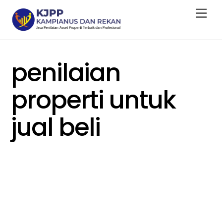
Skip
Men
to
content
penilaian
properti untuk
jual beli