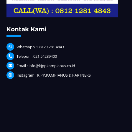
Kontak Kami
WhatsApp : 0812 1281 4843
Telepon : 021 54289400
Email : info@kjppkampianus.co.id
Instagram : KJPP.KAMPIANUS & PARTNERS