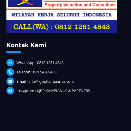
Kontak Kami
WhatsApp : 0812 1281 4843
Telepon : 021 54289400
Email : info@kjppkampianus.co.id
Instagram : KJPP.KAMPIANUS & PARTNERS