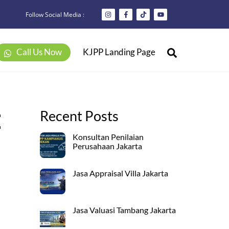
Follow Social Media :
Search
Call Us Now
KJPP Landing Page
t
Recent Posts
Konsultan Penilaian
Perusahaan Jakarta
Jasa Appraisal Villa Jakarta
Jasa Valuasi Tambang Jakarta