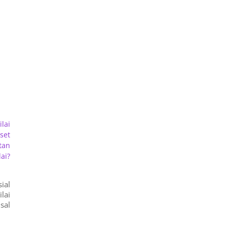
lai
set
tan
ai?
ial
lai
sal