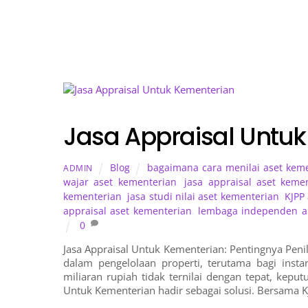
Jasa Appraisal Untu
Blog
bagaimana cara menilai aset kem
ADMIN
wajar aset kementerian
,
jasa appraisal aset keme
kementerian
,
jasa studi nilai aset kementerian
,
KJPP
appraisal aset kementerian
,
lembaga independen ap
0
Jasa Appraisal Untuk Kementerian: Pentingnya Penil
dalam pengelolaan properti, terutama bagi insta
miliaran rupiah tidak ternilai dengan tepat, keput
Untuk Kementerian hadir sebagai solusi. Bersama