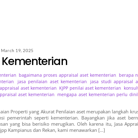
March 19, 2025
k Kementerian
enterian
,
bagaimana proses appraisal aset kementerian
,
berapa ni
nterian
,
jasa penilaian aset kementerian
,
jasa studi appraisal a
 appraisal aset kementerian
,
KJPP penilai aset kementerian
,
konsul
praisal aset kementerian
,
mengapa aset kementerian perlu dinil
aian Properti yang Akurat Penilaian aset merupakan langkah krus
nsi pemerintah seperti kementerian. Bayangkan jika aset berni
usan yang bisa berisiko merugikan. Oleh karena itu, Jasa Apprai
 Kjpp Kampianus dan Rekan, kami menawarkan […]