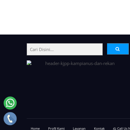
Back
To
Top
Home
Profil Kami
Layanan
Kontak
Call Us