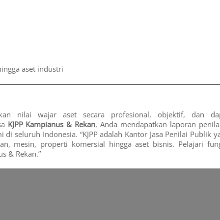
ingga aset industri
n nilai wajar aset secara profesional, objektif, dan da
sa
KJPP Kampianus & Rekan
, Anda mendapatkan laporan penila
mi di seluruh Indonesia. “KJPP adalah Kantor Jasa Penilai Publik y
n, mesin, properti komersial hingga aset bisnis. Pelajari fung
us & Rekan.”