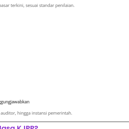
sar terkini, sesuai standar penilaian.
nggungjawabkan
auditor, hingga instansi pemerintah.
asa KJPP?