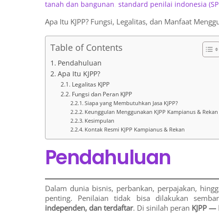
tanah dan bangunan
,
standard penilai indonesia (SP
Apa Itu KJPP? Fungsi, Legalitas, dan Manfaat Mengg
Table of Contents
Pendahuluan
Apa Itu KJPP?
Legalitas KJPP
Fungsi dan Peran KJPP
Siapa yang Membutuhkan Jasa KJPP?
Keunggulan Menggunakan KJPP Kampianus & Rekan
Kesimpulan
Kontak Resmi KJPP Kampianus & Rekan
Pendahuluan
Dalam dunia bisnis, perbankan, perpajakan, hingga
penting. Penilaian tidak bisa dilakukan sem
independen, dan terdaftar
. Di sinilah peran
KJPP — K