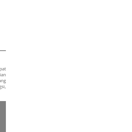
pat
ian
ang
si,