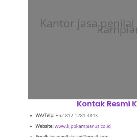
Kantor jasa penilai
kampia
Kontak Resmi 
WA/Telp:
+62 812 1281 4843
Website:
www.kjppkampianus.co.id
Email:
jasapenilaiasset@gmail.com