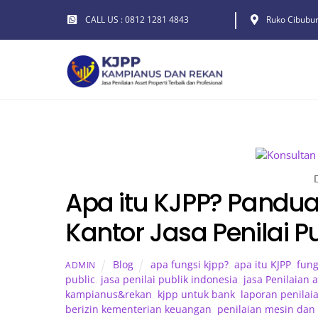
Skip
CALL US : 0812 1281 4843
Ruko Cibubur
to
content
Apa itu KJPP? Pand
Kantor Jasa Penilai Pu
Blog
apa fungsi kjpp?
,
apa itu KJPP
,
fung
ADMIN
public
,
jasa penilai publik indonesia
,
jasa Penilaian 
kampianus&rekan
,
kjpp untuk bank
,
laporan penilai
berizin kementerian keuangan
,
penilaian mesin dan 