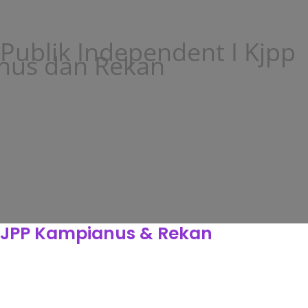
 Publik Independent I Kjpp
nus dan Rekan
KJPP Kampianus & Rekan