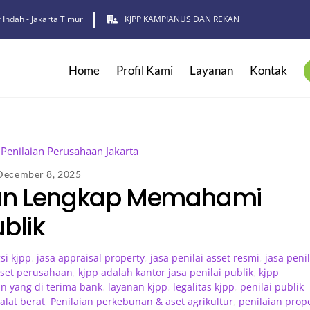
 Indah - Jakarta Timur
KJPP KAMPIANUS DAN REKAN
Home
Profil Kami
Layanan
Kontak
December 8, 2025
uan Lengkap Memahami
blik
si kjpp
,
jasa appraisal property
,
jasa penilai asset resmi
,
jasa penil
aset perusahaan
,
kjpp adalah kantor jasa penilai publik
,
kjpp
an yang di terima bank
,
layanan kjpp
,
legalitas kjpp
,
penilai publik
alat berat
,
Penilaian perkebunan & aset agrikultur
,
penilaian prope