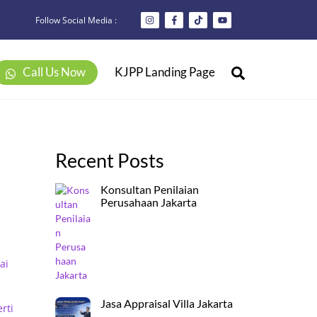
Follow Social Media :
Search
Call Us Now
KJPP Landing Page
Recent Posts
Konsultan Penilaian
Perusahaan Jakarta
ai
Jasa Appraisal Villa Jakarta
rti