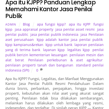
Apa itu KJPP? Panduan Lengkap
Memahami Kantor Jasa Penilai
Publik
Blog
apa fungsi kjpp?
,
apa itu KJPP
,
fungsi
ADMIN
kjpp
,
jasa appraisal property
,
jasa penilai asset resmi
,
jasa
penilai public
,
jasa penilai publik indonesia
,
jasa Penilaian
aset perusahaan
,
kjpp adalah kantor jasa penilai publik
,
kjpp kampianus&rekan
,
kjpp untuk bank
,
laporan penilaian
yang di terima bank
,
layanan kjpp
,
legalitas kjpp
,
penilai
publik berizin kementerian keuangan
,
penilaian mesin dan
alat berat
,
Penilaian perkebunan & aset agrikultur
,
penilaian properti tanah dan bangunan
,
standard penilai
indonesia (SPI)
0
Apa Itu KJPP? Fungsi, Legalitas, dan Manfaat Menggunakan
Kantor Jasa Penilai Publik Resmi Pendahuluan Dalam
dunia bisnis, perbankan, perpajakan, hingga investasi
properti, kebutuhan akan nilai aset yang akurat sangat
penting. Penilaian tidak bisa dilakukan sembarangan,
melainkan harus dilakukan oleh lembaga yang resmi,
independen, dan terdaftar. Di sinilah peran KJPP — Kantor