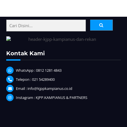
Back
To
Top
Kontak Kami
WhatsApp : 0812 1281 4843
Telepon : 021 54289400
Email : info@kjppkampianus.co.id
Instagram : KJPP.KAMPIANUS & PARTNERS