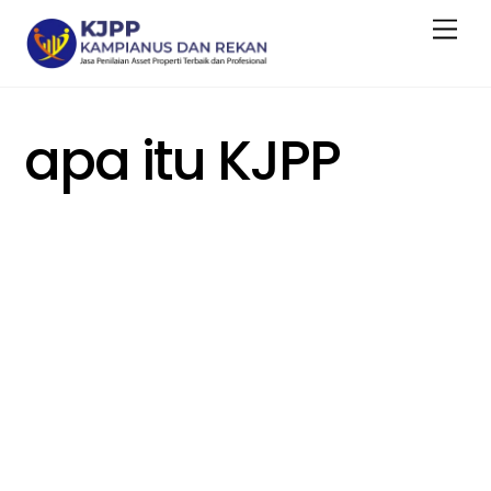
Skip
Men
to
content
apa itu KJPP