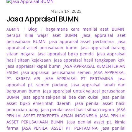
March 19, 2025
Jasa Appraisal BUMN
Blog
bagaimana cara menilai aset BUMN
,
ADMIN
berapa nilai wajar aset BUMN
,
jasa appraisal aset
perusahaan BUMN
,
jasa appraisal asset pertamina
,
jasa
appraisal asset perusahaan bumn
,
jasa appraisal barang
sitaan negara
,
jasa appraisal bpkp pemda
,
jasa appraisal
hasil sitaan kejaksaan
,
jasa appraisal hasil tangkapan kpk
,
jasa appraisal kapal bumn
,
JASA APPRAISAL KEMENTERIAN
ESDM
,
jasa appraisal perusahaan semen
,
JASA APPRAISAL
PT. KERETA API
,
JASA APPRAISAL PT. PERTAMINA
,
jasa
appraisal pt. semen padang
,
jasa appraisal tanah dan
bangunan bumn
,
jasa appraisal untuk valuasi perusahaan
BUMN
,
jasa appraisal-penilai bea dan cukai
,
jasa penilai
asset bpkp emerintah daerah
,
jasa penilai asset hasil
pencucian uang
,
jasa penilai asset hasil sitaan negara
,
JASA
PENILAI ASSET PERKERETA APIAN INDONESIA
,
JASA PENILAI
ASSET PERUSAHAAN BUMN
,
jasa penilai asset pt. kimia
farma
,
JASA PENILAI ASSET PT. PERTAMINA
,
jasa penilai