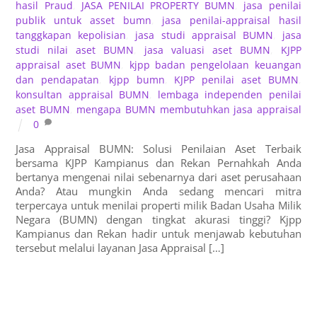
hasil Praud
,
JASA PENILAI PROPERTY BUMN
,
jasa penilai
publik untuk asset bumn
,
jasa penilai-appraisal hasil
tanggkapan kepolisian
,
jasa studi appraisal BUMN
,
jasa
studi nilai aset BUMN
,
jasa valuasi aset BUMN
,
KJPP
appraisal aset BUMN
,
kjpp badan pengelolaan keuangan
dan pendapatan
,
kjpp bumn
,
KJPP penilai aset BUMN
,
konsultan appraisal BUMN
,
lembaga independen penilai
aset BUMN
,
mengapa BUMN membutuhkan jasa appraisal
0
Jasa Appraisal BUMN: Solusi Penilaian Aset Terbaik
bersama KJPP Kampianus dan Rekan Pernahkah Anda
bertanya mengenai nilai sebenarnya dari aset perusahaan
Anda? Atau mungkin Anda sedang mencari mitra
terpercaya untuk menilai properti milik Badan Usaha Milik
Negara (BUMN) dengan tingkat akurasi tinggi? Kjpp
Kampianus dan Rekan hadir untuk menjawab kebutuhan
tersebut melalui layanan Jasa Appraisal […]