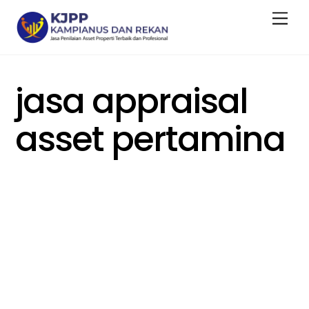
Skip
Men
to
content
jasa appraisal
asset pertamina