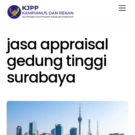
Skip
Men
to
content
jasa appraisal
gedung tinggi
surabaya