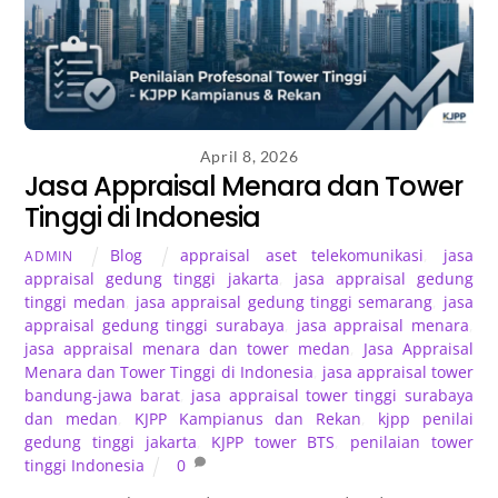
April 8, 2026
Jasa Appraisal Menara dan Tower
Tinggi di Indonesia
Blog
appraisal aset telekomunikasi
,
jasa
ADMIN
appraisal gedung tinggi jakarta
,
jasa appraisal gedung
tinggi medan
,
jasa appraisal gedung tinggi semarang
,
jasa
appraisal gedung tinggi surabaya
,
jasa appraisal menara
,
jasa appraisal menara dan tower medan
,
Jasa Appraisal
Menara dan Tower Tinggi di Indonesia
,
jasa appraisal tower
bandung-jawa barat
,
jasa appraisal tower tinggi surabaya
dan medan
,
KJPP Kampianus dan Rekan
,
kjpp penilai
gedung tinggi jakarta
,
KJPP tower BTS
,
penilaian tower
tinggi Indonesia
0