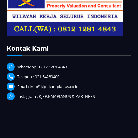
Kontak Kami
WhatsApp : 0812 1281 4843
Telepon : 021 54289400
Email : info@kjppkampianus.co.id
Instagram : KJPP.KAMPIANUS & PARTNERS