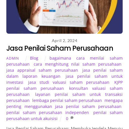
April 2, 2024
Jasa Penilai Saham Perusahaan
Blog
bagaimana cara menilai saham
ADMIN
perusahaan
,
cara menghitung nilai saham perusahaan
,
jasa appraisal saham perusahaan
,
jasa penilai saham
dalam laporan keuangan
,
jasa penilai saham untuk
investasi
,
jasa studi valuasi saham perusahaan
,
KJPP
penilai saham perusahaan
,
konsultan valuasi saham
perusahaan
,
layanan penilai saham untuk transaksi
perusahaan
,
lembaga penilai saham perusahaan
,
mengapa
penting menggunakan jasa penilai saham perusahaan
,
penilai saham perusahaan independen
,
penilai saham
perusahaan untuk akuisisi
0
Jasa Penilai Saham Perusahaan: Membuka Jendela Menuju