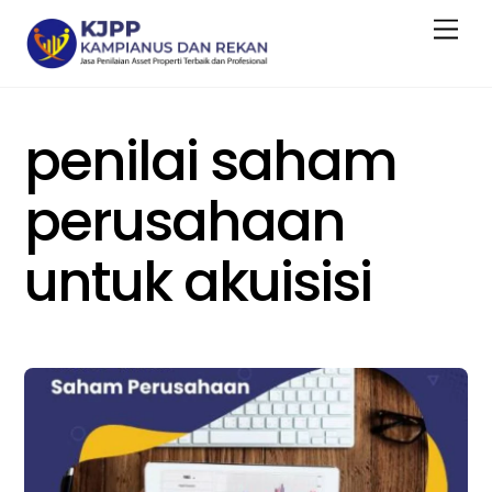
Skip
Men
to
content
penilai saham
perusahaan
untuk akuisisi