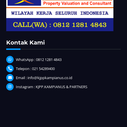
Kontak Kami
WhatsApp : 0812 1281 4843
Telepon : 021 54289400
Email : info@kjppkampianus.co.id
Instagram : KJPP.KAMPIANUS & PARTNERS