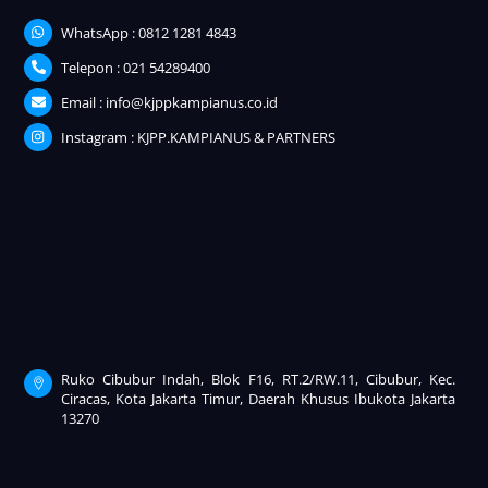
WhatsApp : 0812 1281 4843
Telepon : 021 54289400
Email : info@kjppkampianus.co.id
Instagram : KJPP.KAMPIANUS & PARTNERS
Ruko Cibubur Indah, Blok F16, RT.2/RW.11, Cibubur, Kec.
Ciracas, Kota Jakarta Timur, Daerah Khusus Ibukota Jakarta
13270