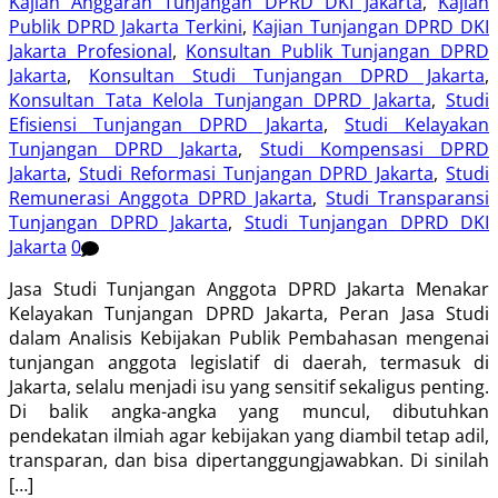
Kajian Anggaran Tunjangan DPRD DKI Jakarta
,
Kajian
Publik DPRD Jakarta Terkini
,
Kajian Tunjangan DPRD DKI
Jakarta Profesional
,
Konsultan Publik Tunjangan DPRD
Jakarta
,
Konsultan Studi Tunjangan DPRD Jakarta
,
Konsultan Tata Kelola Tunjangan DPRD Jakarta
,
Studi
Efisiensi Tunjangan DPRD Jakarta
,
Studi Kelayakan
Tunjangan DPRD Jakarta
,
Studi Kompensasi DPRD
Jakarta
,
Studi Reformasi Tunjangan DPRD Jakarta
,
Studi
Remunerasi Anggota DPRD Jakarta
,
Studi Transparansi
Tunjangan DPRD Jakarta
,
Studi Tunjangan DPRD DKI
Jakarta
0
Jasa Studi Tunjangan Anggota DPRD Jakarta Menakar
Kelayakan Tunjangan DPRD Jakarta, Peran Jasa Studi
dalam Analisis Kebijakan Publik Pembahasan mengenai
tunjangan anggota legislatif di daerah, termasuk di
Jakarta, selalu menjadi isu yang sensitif sekaligus penting.
Di balik angka-angka yang muncul, dibutuhkan
pendekatan ilmiah agar kebijakan yang diambil tetap adil,
transparan, dan bisa dipertanggungjawabkan. Di sinilah
[…]