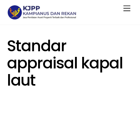
Skip
Men
to
content
Standar
appraisal kapal
laut