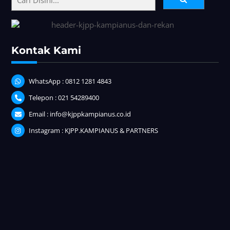
Top
Kontak Kami
WhatsApp : 0812 1281 4843
Telepon : 021 54289400
Email : info@kjppkampianus.co.id
Instagram : KJPP.KAMPIANUS & PARTNERS