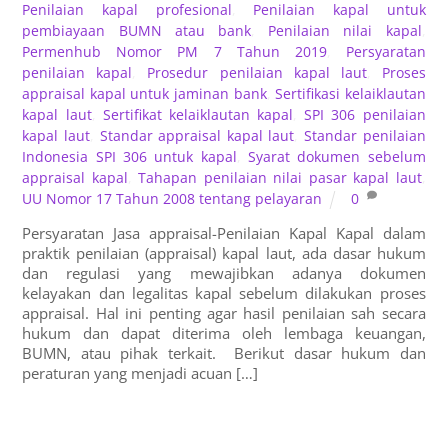
Penilaian kapal profesional
,
Penilaian kapal untuk
pembiayaan BUMN atau bank
,
Penilaian nilai kapal
,
Permenhub Nomor PM 7 Tahun 2019
,
Persyaratan
penilaian kapal
,
Prosedur penilaian kapal laut
,
Proses
appraisal kapal untuk jaminan bank
,
Sertifikasi kelaiklautan
kapal laut
,
Sertifikat kelaiklautan kapal
,
SPI 306 penilaian
kapal laut
,
Standar appraisal kapal laut
,
Standar penilaian
Indonesia SPI 306 untuk kapal
,
Syarat dokumen sebelum
appraisal kapal
,
Tahapan penilaian nilai pasar kapal laut
,
UU Nomor 17 Tahun 2008 tentang pelayaran
0
Persyaratan Jasa appraisal-Penilaian Kapal Kapal dalam
praktik penilaian (appraisal) kapal laut, ada dasar hukum
dan regulasi yang mewajibkan adanya dokumen
kelayakan dan legalitas kapal sebelum dilakukan proses
appraisal. Hal ini penting agar hasil penilaian sah secara
hukum dan dapat diterima oleh lembaga keuangan,
BUMN, atau pihak terkait. Berikut dasar hukum dan
peraturan yang menjadi acuan […]